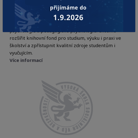
Rozšiřujeme knihovnu WSNSB
02.02.2026
Zahajujeme sbírku odborných knih z oblasti
psychologie a pedagogické psychologie. Chceme
rozšířit knihovní fond pro studium, výuku i praxi ve
školství a zpřístupnit kvalitní zdroje studentům i
vyučujícím.
Více informací