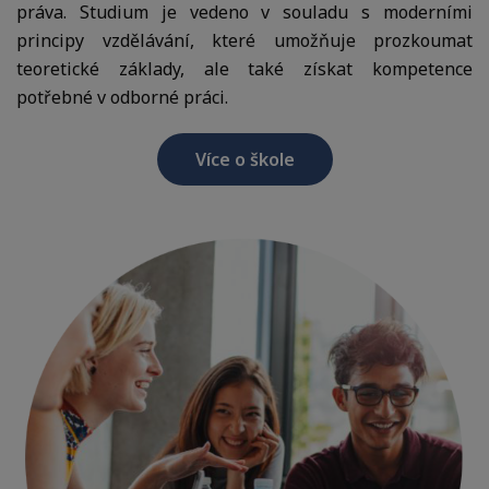
práva. Studium je vedeno v souladu s moderními
výzkum
principy vzdělávání, které umožňuje prozkoumat
•
teoretické základy, ale také získat kompetence
Vědecké
potřebné v odborné práci.
publikace
•
Více o škole
Knihy
a
monografie
•
Vydavatelství
Pro
uchazeče
•
Studijní
obory
•