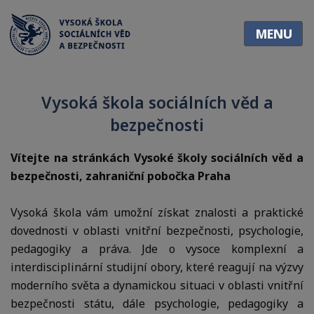
O
MENU
škole
•
O
Vysoká škola sociálních věd a
škole
bezpečnosti
•
Vedení
školy
Vítejte na stránkách Vysoké školy sociálních věd a
bezpečnosti, zahraniční pobočka Praha
•
Pedagogický
Vysoká škola vám umožní získat znalosti a praktické
sbor
dovednosti v oblasti vnitřní bezpečnosti, psychologie,
•
pedagogiky a práva. Jde o vysoce komplexní a
Statut
interdisciplinární studijní obory, které reagují na výzvy
•
moderního světa a dynamickou situaci v oblasti vnitřní
Věda
bezpečnosti státu, dále psychologie, pedagogiky a
a