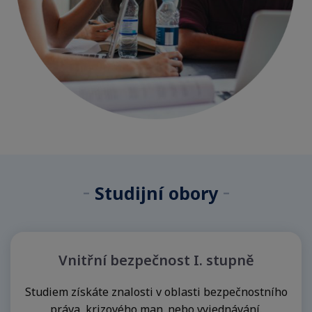
Přijímací
řízení
•
Další
vzdělávání
•
Sebeobrana
a
střelecký
výcvik
-
-
Studijní obory
•
Uznání
titulů
Pro
Vnitřní bezpečnost I. stupně
studenta
Studiem získáte znalosti v oblasti bezpečnostního
•
práva, krizového man. nebo vyjednávání.
Pro