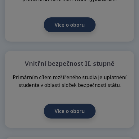
studenta
•
Více o oboru
Poplatky
spojené
se
studiem
•
Vnitřní bezpečnost II. stupně
Studentský
informační
Primárním cílem rozšířeného studia je uplatnění
systém
studenta v oblasti složek bezpečnosti státu.
Spolupráce
Galerie
Více o oboru
Přihláška
Kontakty