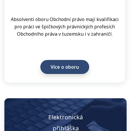
studenta
•
Absolventi oboru Obchodní právo mají kvalifikaci
Poplatky
pro práci ve špičkových právnických profesích
spojené
Obchodního práva v tuzemsku i v zahraničí.
se
studiem
•
Studentský
Více o oboru
informační
systém
Spolupráce
Galerie
Přihláška
Kontakty
Elektronická
přihláška