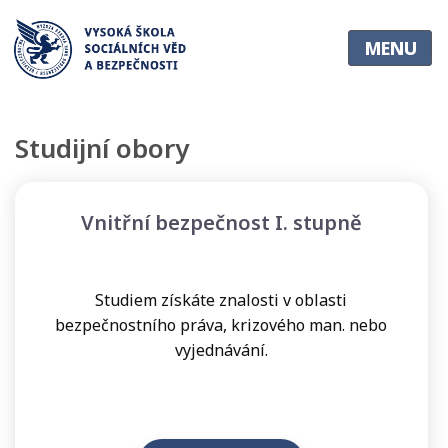
O
MENU
škole
•
O
Studijní obory
škole
•
Vedení
Vnitřní bezpečnost I. stupně
školy
•
Pedagogický
Studiem získáte znalosti v oblasti
sbor
bezpečnostního práva, krizového man. nebo
•
vyjednávání.
Statut
•
Věda
a