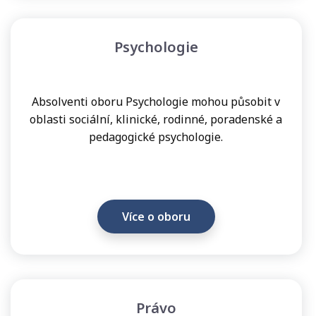
Přijímací
řízení
Psychologie​
•
Další
vzdělávání
Absolventi oboru Psychologie mohou působit v
•
oblasti sociální, klinické, rodinné, poradenské a
Sebeobrana
pedagogické psychologie.
a
střelecký
výcvik
•
Více o oboru
Uznání
titulů
Pro
studenta
•
Právo
Pro