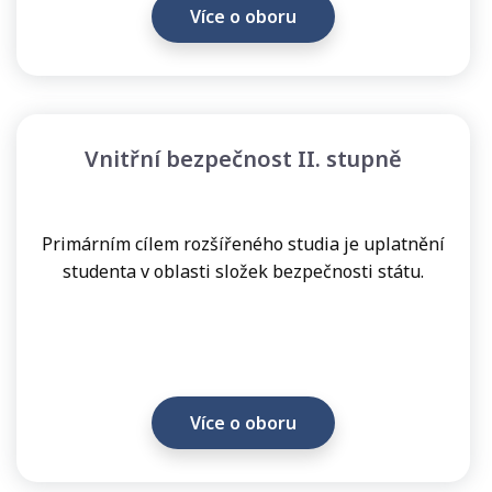
Více o oboru
výzkum
•
Vědecké
publikace
•
Vnitřní bezpečnost II. stupně
Knihy
a
monografie
Primárním cílem rozšířeného studia je uplatnění
•
studenta v oblasti složek bezpečnosti státu.
Vydavatelství
Pro
uchazeče
•
Studijní
Více o oboru
obory
•