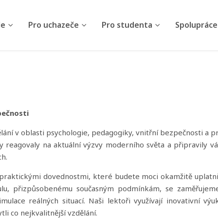
le
Pro uchazeče
Pro studenta
Spolupráce
pečnosti
ní v oblasti psychologie, pedagogiky, vnitřní bezpečnosti a pr
y reagovaly na aktuální výzvy moderního světa a připravily vá
h.
 praktickými dovednostmi, které budete moci okamžitě uplatni
kulu, přizpůsobenému současným podmínkám, se zaměřujem
ulace reálných situací. Naši lektoři využívají inovativní výu
 co nejkvalitnější vzdělání.