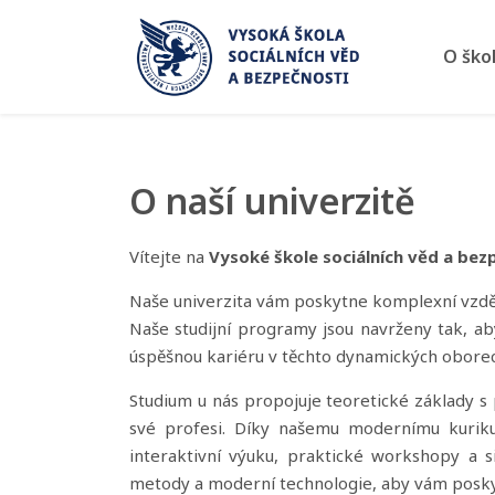
O
O ško
škole
•
O
škole
O naší univerzitě
•
Vedení
školy
Vítejte na
Vysoké škole sociálních věd a bez
•
Naše univerzita vám poskytne komplexní vzdělá
Pedagogický
Naše studijní programy jsou navrženy tak, ab
sbor
úspěšnou kariéru v těchto dynamických oborec
•
Studium u nás propojuje teoretické základy s
Statut
své profesi. Díky našemu modernímu kuri
•
interaktivní výuku, praktické workshopy a sim
Věda
metody a moderní technologie, aby vám poskytli