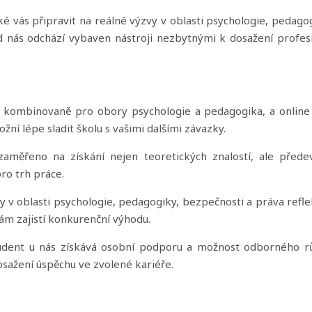
ké vás připravit na reálné výzvy v oblasti psychologie, pedago
od nás odchází vybaven nástroji nezbytnými k dosažení profes
íhá kombinovaně pro obory psychologie a pedagogika, a online
ní lépe sladit školu s vašimi dalšími závazky.
zaměřeno na získání nejen teoretických znalostí, ale přede
ro trh práce.
y v oblasti psychologie, pedagogiky, bezpečnosti a práva refle
vám zajistí konkurenční výhodu.
tudent u nás získává osobní podporu a možnost odborného rů
dosažení úspěchu ve zvolené kariéře.