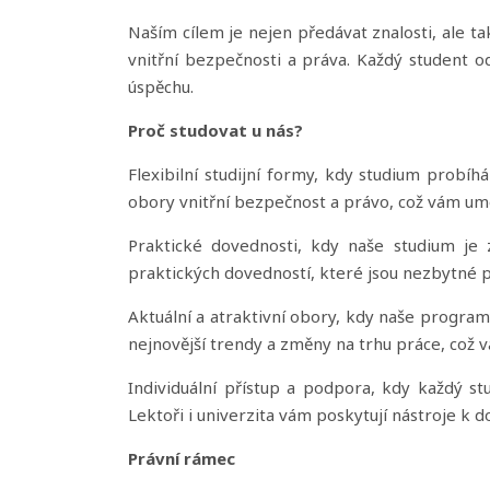
a
výzkum
Naším cílem je nejen předávat znalosti, ale ta
vnitřní bezpečnosti a práva. Každý student 
•
úspěchu.
Vědecké
publikace
Proč studovat u nás?
•
Flexibilní studijní formy, kdy studium prob
Knihy
obory vnitřní bezpečnost a právo, což vám umož
a
monografie
Praktické dovednosti, kdy naše studium je 
•
praktických dovedností, které jsou nezbytné p
Vydavatelství
Aktuální a atraktivní obory, kdy naše program
Pro
nejnovější trendy a změny na trhu práce, což 
uchazeče
Individuální přístup a podpora, kdy každý s
•
Lektoři i univerzita vám poskytují nástroje k 
Studijní
obory
Právní rámec