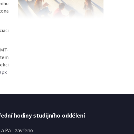
ního
ákona
iací
SMT-
stem
ekci
aspx
ední hodiny studijního oddělení
 a Pá - zavřeno