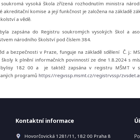
e soukromá vysoká škola zřízená rozhodnutím ministra národ
ké akreditační komise a její funkčnost je založena na základě z
olství a vědě.
 byla zapsána do Registru soukromých vysokých škol a asoc
tvem národního školství pod číslem 384.
ěd a bezpečnosti v Praze, funguje na základě sdělení Č. j.: M
 školy k plnění informačních povinností ze dne 1.8.2024 s mí
obylisy 182 00 a je taktéž zapsána v registru MŠMT v s
ňovaných programů
https://regvssp.msmt.cz/registrvssp/zvsdet.
Kontaktní informace
Úř
Hovorčovická 1281/11, 182 00 Praha 8​
Po