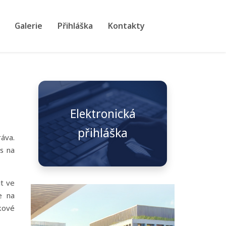
Galerie
Přihláška
Kontakty
Elektronická
přihláška
áva.
s na
t ve
e na
kové