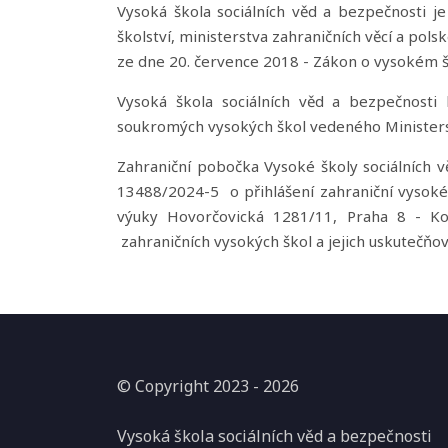
•
Vysoká škola sociálních věd a bezpečnosti j
Přijímací
školství, ministerstva zahraničních věcí a pols
řízení
ze dne 20. července 2018 - Zákon o vysokém šk
•
Vysoká škola sociálních věd a bezpečnosti
Další
soukromých vysokých škol vedeného Ministers
vzdělávání
•
Zahraniční pobočka Vysoké školy sociálních v
Sebeobrana
13488/2024-5 o přihlášení zahraniční vysoké
a
výuky Hovorčovická 1281/11, Praha 8 - K
střelecký
zahraničních vysokých škol a jejich uskuteč
výcvik
•
Uznání
titulů
Pro
© Copyright 2023 - 2026
studenta
•
Vysoká škola sociálních věd a bezpečnosti