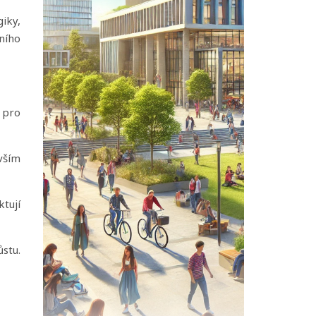
giky,
ního
 pro
vším
ktují
stu.