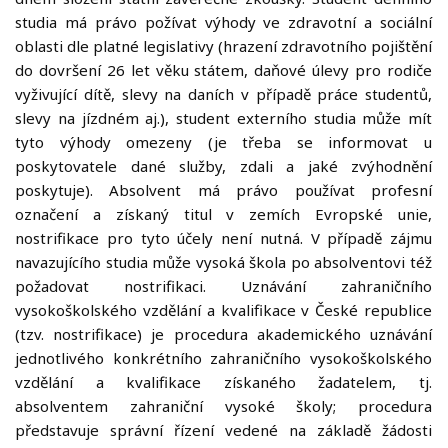
výzkum
studia má právo požívat výhody ve zdravotní a sociální
oblasti dle platné legislativy (hrazení zdravotního pojištění
•
do dovršení 26 let věku státem, daňové úlevy pro rodiče
Vědecké
vyživující dítě, slevy na daních v případě práce studentů,
publikace
slevy na jízdném aj.), student externího studia může mít
•
tyto výhody omezeny (je třeba se informovat u
Knihy
poskytovatele dané služby, zdali a jaké zvýhodnění
a
poskytuje). Absolvent má právo používat profesní
monografie
označení a získaný titul v zemích Evropské unie,
nostrifikace pro tyto účely není nutná. V případě zájmu
•
navazujícího studia může vysoká škola po absolventovi též
Vydavatelství
požadovat nostrifikaci. Uznávání zahraničního
Pro
vysokoškolského vzdělání a kvalifikace v České republice
uchazeče
(tzv. nostrifikace) je procedura akademického uznávání
•
jednotlivého konkrétního zahraničního vysokoškolského
Studijní
vzdělání a kvalifikace získaného žadatelem, tj.
obory
absolventem zahraniční vysoké školy; procedura
představuje správní řízení vedené na základě žádosti
•