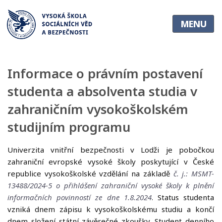
O
MENU
škole
•
O
Informace o právním postavení
škole
•
studenta a absolventa studia v
Vedení
zahraničním vysokoškolském
školy
studijním programu
•
Pedagogický
Univerzita vnitřní bezpečnosti v Lodži je pobočkou
sbor
zahraniční evropské vysoké školy poskytující v České
•
republice vysokoškolské vzdělání na základě
č. j.: MSMT-
Statut
13488/2024-5 o přihlášení zahraniční vysoké školy k plnění
•
informačních povinností ze dne 1.8.2024
. Status studenta
Věda
vzniká dnem zápisu k vysokoškolskému studiu a končí
a
dnem složení státní závěrečné zkoušky. Student denního