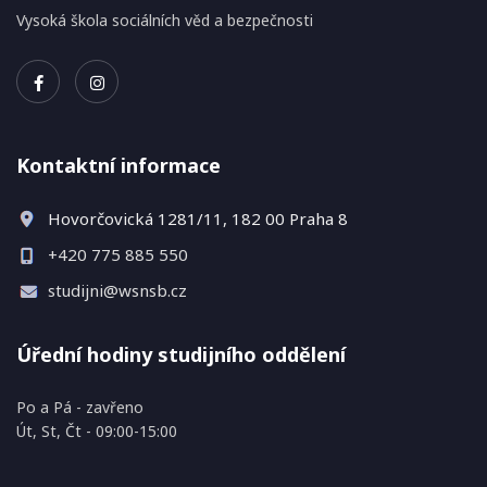
Vysoká škola sociálních věd a bezpečnosti
studenta
•
Poplatky
spojené
se
Kontaktní informace
studiem
•
Hovorčovická 1281/11, 182 00 Praha 8​
Studentský
informační
+420 775 885 550
systém
studijni@wsnsb.cz
Spolupráce
Galerie
Úřední hodiny studijního oddělení
Přihláška
Po a Pá - zavřeno
Kontakty
Út, St, Čt - 09:00-15:00