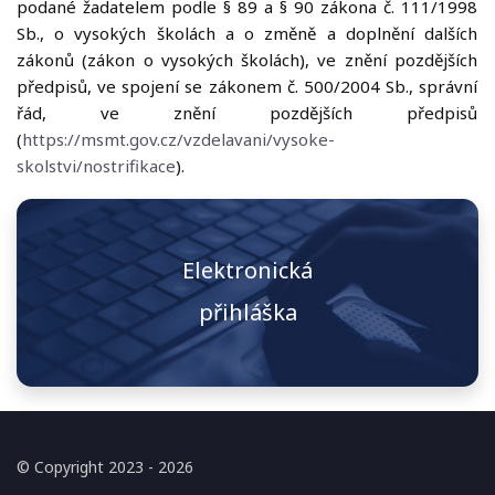
podané žadatelem podle § 89 a § 90 zákona č. 111/1998
Přijímací
Sb., o vysokých školách a o změně a doplnění dalších
řízení
zákonů (zákon o vysokých školách), ve znění pozdějších
•
předpisů, ve spojení se zákonem č. 500/2004 Sb., správní
Další
řád, ve znění pozdějších předpisů
vzdělávání
(
https://msmt.gov.cz/vzdelavani/vysoke-
skolstvi/nostrifikace
).
•
Sebeobrana
a
střelecký
Elektronická
výcvik
přihláška
•
Uznání
titulů
Pro
studenta
•
© Copyright 2023 - 2026
Pro